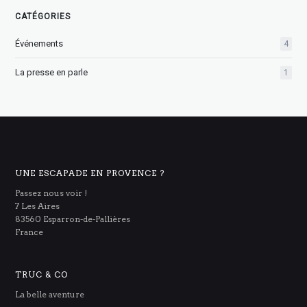
CATÉGORIES
Événements
4
La presse en parle
1
UNE ESCAPADE EN PROVENCE ?
Passez nous voir !
7 Les Aires
83560 Esparron-de-Pallières
France
TRUC & CO
La belle aventure