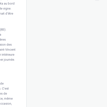
êta au bord
e vigne.
nait d’être
(83).
a
ières
ssion des
aint-Vincent
 intérieure
er journée.
 de
. C’est
es de
lace, même
occasion,