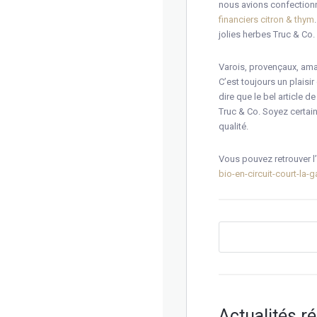
nous avions confectionn
financiers citron & thym
jolies herbes Truc & Co.
Varois, provençaux, amat
C’est toujours un plaisi
dire que le bel article d
Truc & Co. Soyez certain
qualité.
Vous pouvez retrouver l’
bio-en-circuit-court-la-
Actualités r