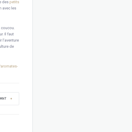
ue des
petits
n avec les
t coucou.
. Il faut
r l’aventure
ulture de
/aromates-
VANT