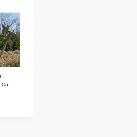
s
& Co