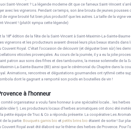
rquoi Saint-Vincent ? La légende moderne dit que ce fameux Saint-Vincent s’arr
er avec les vignerons. Pendant ce temps, son âne brouta de jeunes pousses d
ed de vigne brouté fut bien plus productif que les autres. La taille de la vigne ve
int-Vincent ! (plutôt sympa cette légende)
e
t la 18
édition de la fête de la Saint-Vincent à Saint-Maximin-La-Sainte-Baume 
 vignerons et les producteurs avaient dressé leurs plus beaux stands dans l
ouvent Royal. C’était l’occasion de découvrir (et déguster bien sûr) les dern
ellations viticoles provençales. Au cours de la journée, il y a eu la jolie proce
Saint patron aux sons des fifres et des tambourins, la messe solennelle de la S
-Maximin-La-Sainte-Baume (83) ainsi que le cérémonial du Chapitre dans la cour
oyal. Animations, rencontres et dégustations gourmandes ont rythmé cette sup
tombola dont le gagnant a remporté son poids en bouteilles de vin !
Provence à l’honneur
e comité organisateur a voulu faire honneur à une spécialité locale… les herbes
ble idée !). Les producteurs locaux d’herbes aromatiques ont donc été invités
a petite équipe de Truc & Co a répondu présente. La coopérative Les Aromat
 de la partie.
Bouquets garnis bio
et
petits brins bio
étaient de sortie ! Sur p
 Couvent Royal avait été élaboré sur le thème des herbes de Provence. Pour l’