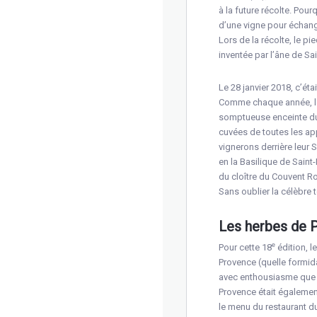
à la future récolte. Pou
d’une vigne pour échang
Lors de la récolte, le pi
inventée par l’âne de Sa
Le 28 janvier 2018, c’étai
Comme chaque année, les
somptueuse enceinte du C
cuvées de toutes les app
vignerons derrière leur 
en la Basilique de Saint
du cloître du Couvent R
Sans oublier la célèbre 
Les herbes de 
e
Pour cette 18
édition, l
Provence (quelle formida
avec enthousiasme que l
Provence était également
le menu du restaurant du