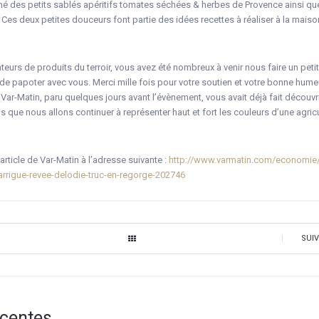
é des petits sablés apéritifs tomates séchées & herbes de Provence ainsi q
. Ces deux petites douceurs font partie des idées recettes à réaliser à la maiso
eurs de produits du terroir, vous avez été nombreux à venir nous faire un peti
r de papoter avec vous. Merci mille fois pour votre soutien et votre bonne humeur
e Var-Matin, paru quelques jours avant l’évènement, vous avait déjà fait découvri
s que nous allons continuer à représenter haut et fort les couleurs d’une agric
article de Var-Matin à l’adresse suivante :
http://www.varmatin.com/economie
garrigue-revee-delodie-truc-en-regorge-202746
|
SUI
écentes