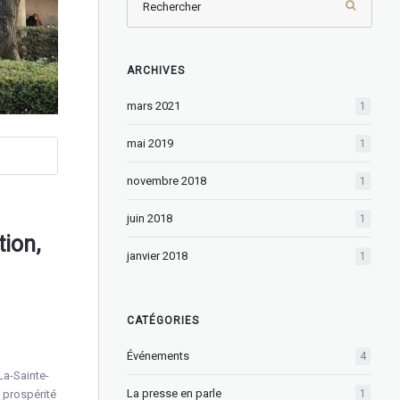
ARCHIVES
mars 2021
1
mai 2019
1
novembre 2018
1
juin 2018
1
ion,
janvier 2018
1
CATÉGORIES
Événements
4
La-Sainte-
La presse en parle
1
 prospérité