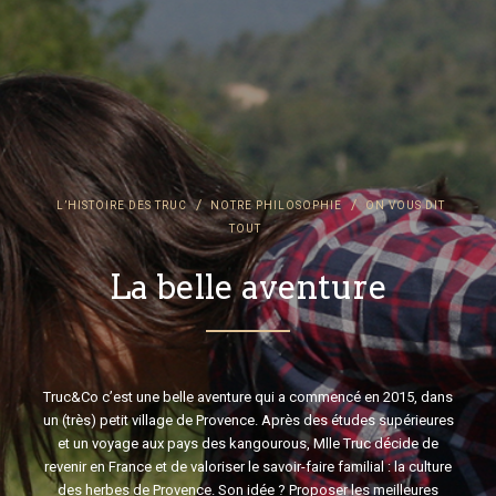
/
/
L’HISTOIRE DES TRUC
NOTRE PHILOSOPHIE
ON VOUS DIT
TOUT
La belle aventure
Truc&Co c’est une belle aventure qui a commencé en 2015, dans
un (très) petit village de Provence. Après des études supérieures
et un voyage aux pays des kangourous, Mlle Truc décide de
revenir en France et de valoriser le savoir-faire familial : la culture
des herbes de Provence. Son idée ? Proposer les meilleures