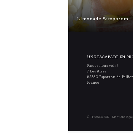
Limonade Pamporom
UNE ESCAPADE EN PR
Passez nous voir !
7 Les Aires
83560 Esparron-de-Palliè
France
© Truc&Co 2017 -
Mentions léga