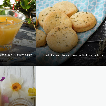
mentine & romarin
Petits sablés chèvre & thym bio