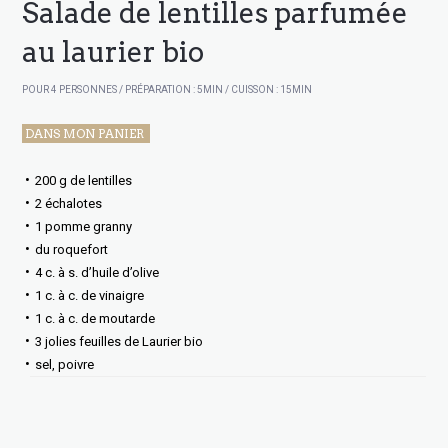
Salade de lentilles parfumée
au laurier bio
POUR 4 PERSONNES / PRÉPARATION : 5MIN / CUISSON : 15MIN
DANS MON PANIER
200 g de lentilles
2 échalotes
1 pomme granny
‏du roquefort
4 c. à s. d’huile d’olive
1 c. à c. de vinaigre
1 c. à c. de moutarde
3 jolies feuilles de Laurier bio
‏sel, poivre